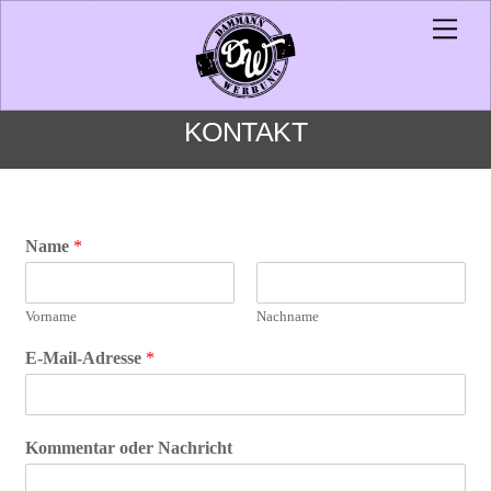
Skip
Men
to
content
KONTAKT
Name
*
Vorname
Nachname
E-Mail-Adresse
*
N
Kommentar oder Nachricht
a
c