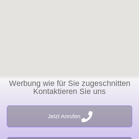
A
d
r
e
s
s
e
Werbung wie für Sie zugeschnitten
Kontaktieren Sie uns
Jetzt Anrufen